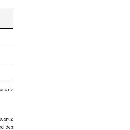
donc de
revenus
end des