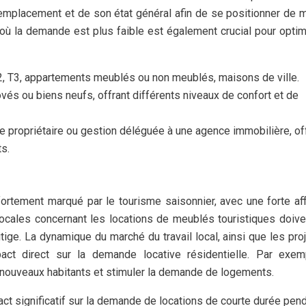
 emplacement et de son état général afin de se positionner de 
 où la demande est plus faible est également crucial pour optim
2, T3, appartements meublés ou non meublés, maisons de ville.
vés ou biens neufs, offrant différents niveaux de confort et de
le propriétaire ou gestion déléguée à une agence immobilière, of
ts.
fortement marqué par le tourisme saisonnier, avec une forte af
ocales concernant les locations de meublés touristiques doive
tige. La dynamique du marché du travail local, ainsi que les pro
ct direct sur la demande locative résidentielle. Par exemp
 de nouveaux habitants et stimuler la demande de logements.
ct significatif sur la demande de locations de courte durée pend