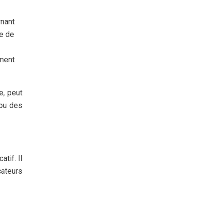
rnant
ie de
mment
e, peut
 ou des
tif. Il
cateurs