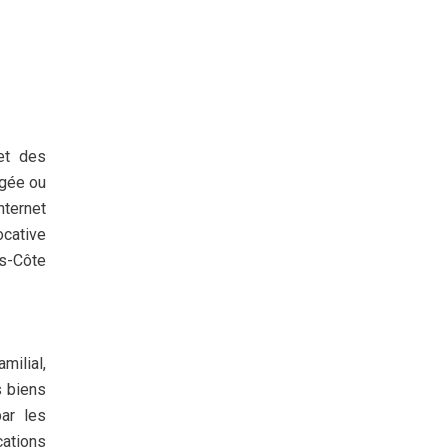
et des
agée ou
nternet
ocative
es-Côte
milial,
s biens
ar les
cations