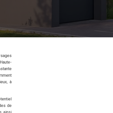
 Haute-
nstante
tamment
ieux, à
tentiel
odes de
, ainsi