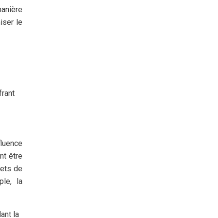
manière
iser le
frant
fluence
nt être
jets de
le, la
ant la