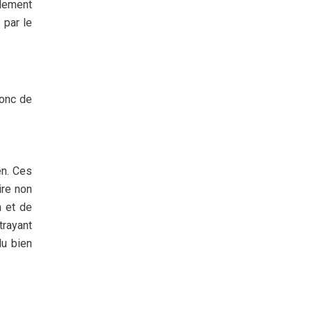
ndement
 par le
donc de
en. Ces
ire non
n et de
trayant
du bien