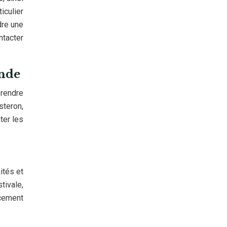
iculier
dre une
ntacter
ande
prendre
steron,
ter les
ités et
tivale,
acement